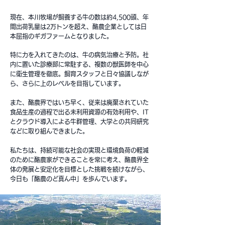
現在、本川牧場が飼養する牛の数は約4,500頭、年
間出荷乳量は2万トンを超え、酪農企業としては日
本屈指のギガファームとなりました。
特に力を入れてきたのは、牛の病気治療と予防。社
内に置いた診療部に常駐する、複数の獣医師を中心
に衛生管理を徹底。飼育スタッフと日々協議しなが
ら、さらに上のレベルを目指しています。
また、酪農界ではいち早く、従来は廃棄されていた
食品生産の過程で出る未利用資源の有効利用や、IT
とクラウド導入による牛群管理、大学との共同研究
などに取り組んできました。
私たちは、持続可能な社会の実現と環境負荷の軽減
のために酪農家ができることを常に考え、酪農界全
体の発展と安定化を目標とした挑戦を続けながら、
今日も「酪農のど真ん中」を歩んでいます。