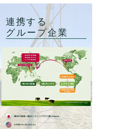
​連携する
グループ企業
​(株)本川牧場｜(株)ホンカワ｜J-アグリ(株) [Japan]
J-AGRI Co.,ltd. [U.S.A.]