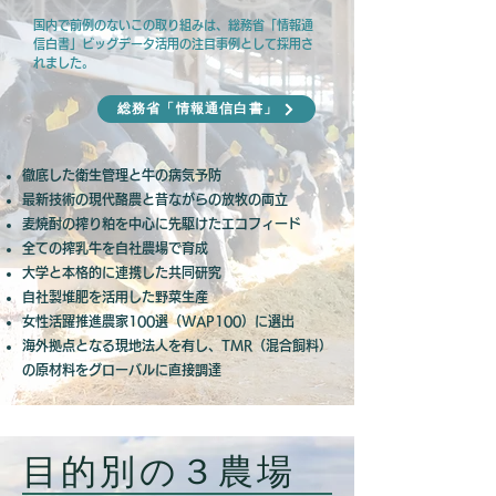
国内で前例のないこの取り組みは、総務省「情報通
信白書」ビッグデータ活用の注目事例として採用さ
れました。
総務省「情報通信白書」
徹底した衛生管理と牛の病気予防
最新技術の現代酪農と昔ながらの放牧の両立
麦焼酎の搾り粕を中心に先駆けたエコフィード
全ての搾乳牛を自社農場で育成
大学と本格的に連携した共同研究
自社製堆肥を活用した野菜生産
​女性活躍推進農家100選（WAP100）に選出
海外拠点となる現地法人を有し、TMR（混合飼料）
の原材料をグローバルに直接調達
目的別の３農場