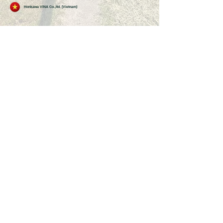
Honkawa VINA Co.,ltd. [Vietnam]
会社概要
会社名
株式会社本川牧場（設立1979年）
​株式会社ホンカワ（設立1987年）
事業内容
株式会社本川牧場：牛乳生産販売、仔牛育成販売、
堆肥製造販売、米野菜製造販売
​株式会社ホンカワ：飼料販売、産業廃棄物収集運搬
処分業、運送業
牧場データ