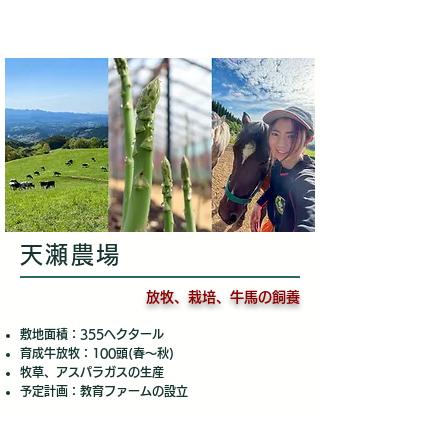
天瀬農場
放牧、栽培、牛馬の飼養
敷地面積：355ヘクタール
育成牛放牧：100頭(春～秋)
牧草、アスパラガスの生産
​予定計画：教育ファームの設立