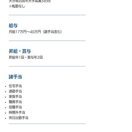
大分県日田市大字高瀬3898
​※転勤なし
給与
月給17万円～40万円（諸手当含む）
昇給・賞与
昇給年1回・賞与年2回
諸手当
住宅手当
通勤手当
家族手当
職務手当
役職手当
時間外手当
​休日出勤手当