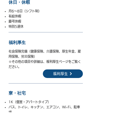
休日・休暇
月6～8日（シフト制）
有給休暇
慶弔休暇
​特別5連休
福利厚生
社会保険完備（健康保険、介護保険、厚生年金、雇
用保険、労災保険）
​※その他の項目や詳細は、複利厚生ページをご覧く
ださい。
福利厚生
寮・社宅
1K（個室・アパートタイプ）
バス、トイレ、キッチン、エアコン、Wi-Fi、駐車
場
水道と電気は使用した分の実費
会社敷地内（家賃1万円／月）または市街地（家賃1
万5,000円／月）