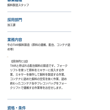
飼料製造スタッフ
採用部門
加工課
業務内容
牛のTMR飼料製造（原料の運搬、配合、コンテナ詰
め等）
【具体的には】
TMRと呼ばれる配合飼料の製造です。フォーク
リフトを使って原料をミキサーに投入する作
業、ミキサーを操作して飼料を製造する作業、
コンテナに詰めた飼料の空気を抜く作業、詰め
終わったコンテナ缶やフレコンバッグをフォー
クリフトで運搬する作業等をお任せします。
資格・条件