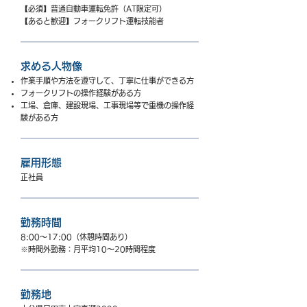
【必須】普通自動車運転免許（AT限定可）
【あると歓迎】フォークリフト運転技能者
求める人物像
​作業手順や方法を遵守して、丁寧に仕事ができる方
フォークリフトの操作経験がある
方
​工場、倉庫、建設現場、工事現場等で重機の操作経
験がある方
雇用形態
正社員
勤務時間
8:00～17:00（休憩時間あり）
​※時間外勤務：月平均10～20時間程度
勤務地